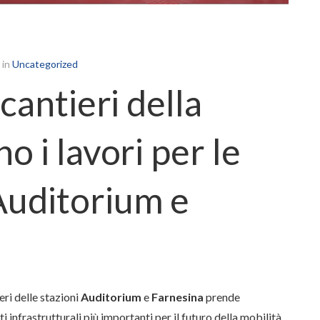
in
Uncategorized
 cantieri della
o i lavori per le
Auditorium e
eri delle stazioni
Auditorium
e
Farnesina
prende
i infrastrutturali più importanti per il futuro della mobilità