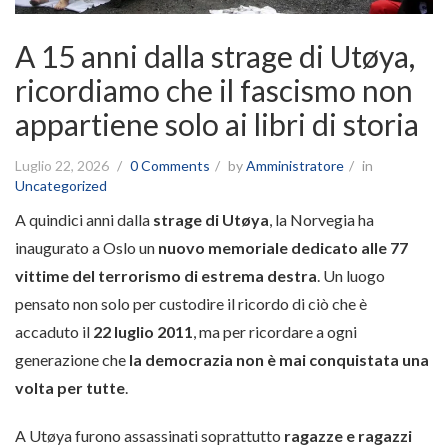
A 15 anni dalla strage di Utøya,
ricordiamo che il fascismo non
appartiene solo ai libri di storia
Luglio 22, 2026
0 Comments
by
Amministratore
in
Uncategorized
A quindici anni dalla
strage di Utøya
, la Norvegia ha
inaugurato a Oslo un
nuovo memoriale dedicato alle 77
vittime del terrorismo di estrema destra
. Un luogo
pensato non solo per custodire il ricordo di ciò che è
accaduto il
22 luglio 2011
, ma per ricordare a ogni
generazione che
la democrazia non è mai conquistata una
volta per tutte
.
A Utøya furono assassinati soprattutto
ragazze e ragazzi