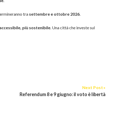
ue
.
 termineranno tra
settembre e ottobre 2026
.
accessibile, più sostenibile
. Una città che investe sul
Next Post
Referendum 8 e 9 giugno: il voto è libertà