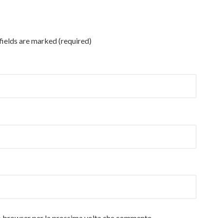
ields are marked (required)
to browser per la prossima volta che commento.