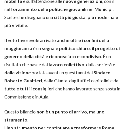
mobilità
e sull’attenzione alle
nuove generazioni
, con il
rafforzamento delle politiche giovanili nei Municipi
.
Scelte che disegnano una
città più giusta, più moderna e
più vivibile
.
Il voto favorevole arrivato
anche oltre i confini della
maggioranza
è un
segnale politico chiaro
:
il progetto di
governo della città è riconosciuto e condiviso
. È un
risultato che nasce dal
lavoro collettivo
, dalla
serietà e
dalla visione
portata avanti in questi anni dal
Sindaco
Roberto Gualtieri
, dalla Giunta, dagli uffici capitolini e da
tutte e tutti i consiglieri
che hanno lavorato senza sosta in
Commissione e in Aula.
Questo bilancio
non è un punto di arrivo, ma uno
strumento
.
Uno strumento per continuare a trasformare Roma
,