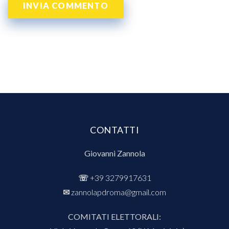
CONTATTI
Giovanni Zannola
☏
+39 3279917631
✉︎
zannolapdroma@gmail.com
COMITATI ELETTORALI: