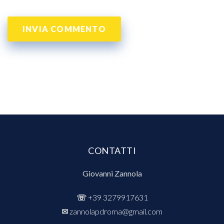
CONTATTI
Giovanni Zannola
☏
+39 3279917631
✉︎
zannolapdroma@gmail.com