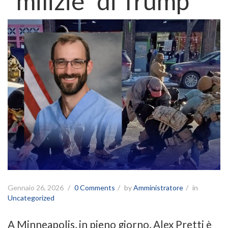
“milizie” di Trump
Gennaio 26, 2026
0 Comments
by
Amministratore
in
Uncategorized
A Minneapolis, in pieno giorno, Alex Pretti è